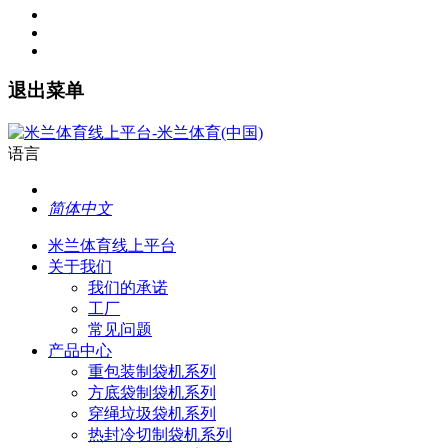
退出菜单
语言
简体中文
米兰体育线上平台
关于我们
我们的承诺
工厂
常见问题
产品中心
重包装制袋机系列
方底袋制袋机系列
穿绳垃圾袋机系列
热封冷切制袋机系列