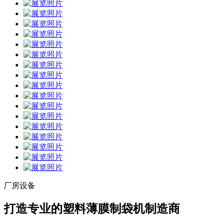
厂房设备
打造专业的塑料薄膜制袋机制造商