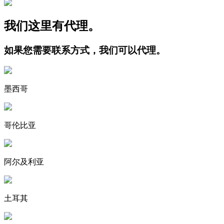
我们这里有代理。
如果您需要联系方式，我们可以代理。
墨西哥
哥伦比亚
阿尔及利亚
土耳其