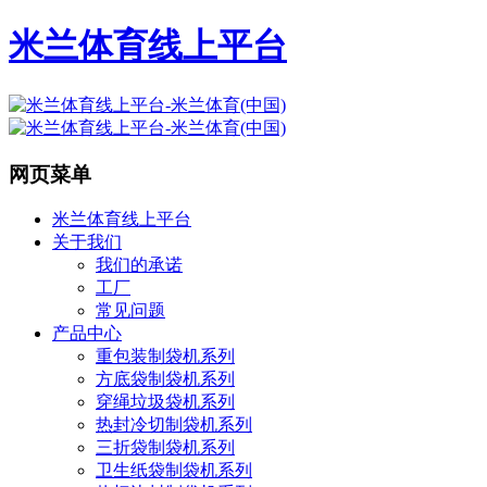
米兰体育线上平台
网页菜单
米兰体育线上平台
关于我们
我们的承诺
工厂
常见问题
产品中心
重包装制袋机系列
方底袋制袋机系列
穿绳垃圾袋机系列
热封冷切制袋机系列
三折袋制袋机系列
卫生纸袋制袋机系列