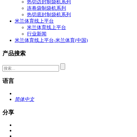
热切边封制袋机系列
连卷袋制袋机系列
热切底封制袋机系列
米兰体育线上平台
米兰体育线上平台
行业新闻
米兰体育线上平台-米兰体育(中国)
产品搜索
语言
简体中文
分享