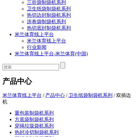
三折袋制袋机系列
卫生纸袋制袋机系列
热切边封制袋机系列
连卷袋制袋机系列
热切底封制袋机系列
米兰体育线上平台
米兰体育线上平台
行业新闻
米兰体育线上平台-米兰体育(中国)
产品中心
米兰体育线上平台
/
产品中心
/
卫生纸袋制袋机系列
/
双插边
机
重包装制袋机系列
方底袋制袋机系列
穿绳垃圾袋机系列
热封冷切制袋机系列