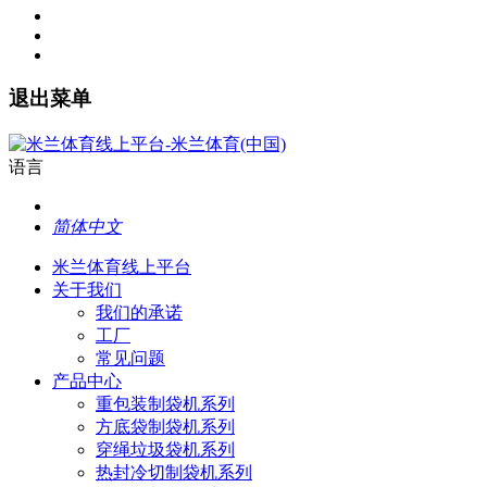
退出菜单
语言
简体中文
米兰体育线上平台
关于我们
我们的承诺
工厂
常见问题
产品中心
重包装制袋机系列
方底袋制袋机系列
穿绳垃圾袋机系列
热封冷切制袋机系列